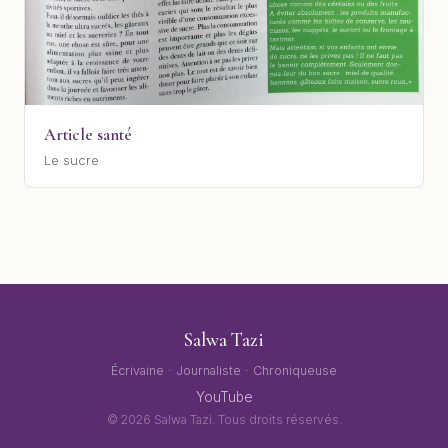
Article santé
Le sucre
Salwa Tazi
Écrivaine · Journaliste · Chroniqueuse
YouTube
© 2026 Salwa Tazi. Tous droits réservés.